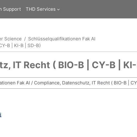
n Support
THD Services
er Science
Schlüsselqualifikationen Fak AI
CY-B | KI-B | SD-B)
, IT Recht ( BIO-B | CY-B | KI-