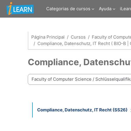
Salta al contenido principal
Categorias de cursos
Ayuda
iLear
Página Principal
Cursos
Faculty of Comput
Compliance, Datenschutz, IT Recht ( BIO-B | 
Compliance, Datenschutz
Categorías
Compliance, Datenschutz, IT Recht (SS26)