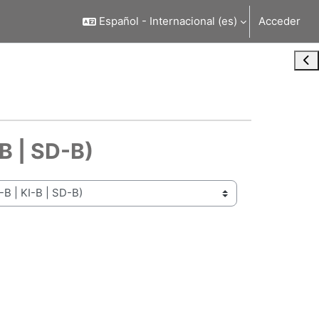
Español - Internacional ‎(es)‎
Acceder
Abr
B | SD-B)