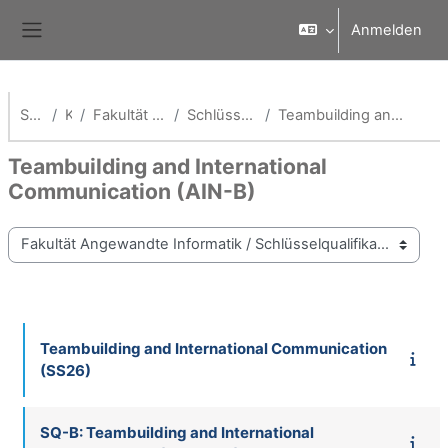
Zum Hauptinhalt
Anmelden
Website-Übersicht
Startseite
Kurse
Fakultät Angewandte Informatik
Schlüsselqualifikationen Fak AI
Teambuilding and International Communication (AIN-B)
Teambuilding and International
Communication (AIN-B)
Kursbereiche
Teambuilding and International Communication
(SS26)
SQ-B: Teambuilding and International