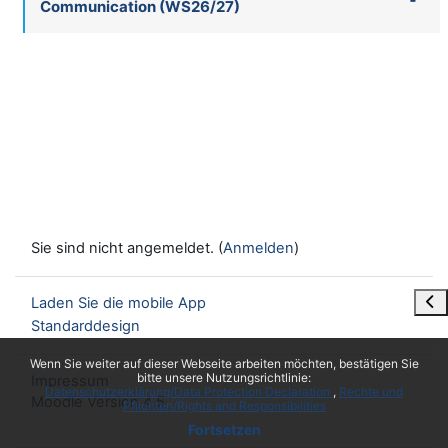
Communication (WS26/27)
Sie sind nicht angemeldet. (
Anmelden
)
Blo
Laden Sie die mobile App
Standarddesign
x
Wenn Sie weiter auf dieser Webseite arbeiten möchten, bestätigen Sie
bitte unsere Nutzungsrichtlinie:
Impressum
Datenschutzerklärung/Data Protection Declaration
Rechte und
Moodle Version 4.5
Pflichten/Rights and Responsibilities
Fortsetzen