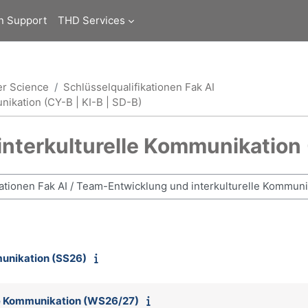
n Support
THD Services
er Science
Schlüsselqualifikationen Fak AI
ikation (CY-B | KI-B | SD-B)
terkulturelle Kommunikation (
munikation (SS26)
le Kommunikation (WS26/27)