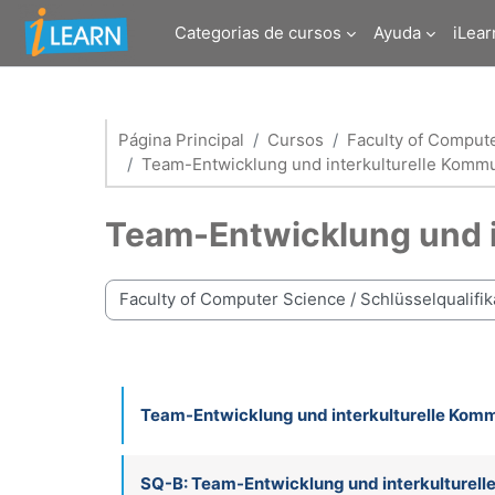
Salta al contenido principal
Categorias de cursos
Ayuda
iLear
Página Principal
Cursos
Faculty of Comput
Team-Entwicklung und interkulturelle Kommun
Team-Entwicklung und in
Categorías
Team-Entwicklung und interkulturelle Kom
SQ-B: Team-Entwicklung und interkulturel