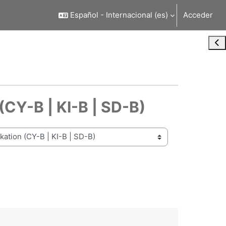
Español - Internacional ‎(es)‎
Acceder
Abr
CY-B | KI-B | SD-B)