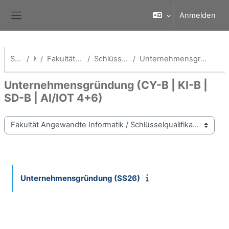
Zum Hauptinhalt
Anmelden
Website-Übersicht
Startseite
Kurse
Fakultät Angewandte Informatik
Schlüsselqualifikationen Fak AI
Unternehmensgründung (CY-B | KI-B | SD-B | AI/IOT 4+6)
Unternehmensgründung (CY-B | KI-B |
SD-B | AI/IOT 4+6)
Kursbereiche
Unternehmensgründung (SS26)