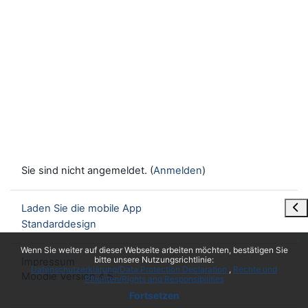
Sie sind nicht angemeldet. (
Anmelden
)
Blo
Laden Sie die mobile App
Standarddesign
x
Wenn Sie weiter auf dieser Webseite arbeiten möchten, bestätigen Sie
bitte unsere Nutzungsrichtlinie:
Impressum
Datenschutzerklärung/Data Protection Declaration
Rechte und
Moodle Version 4.5
Pflichten/Rights and Responsibilities
Fortsetzen