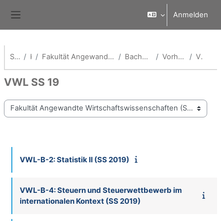
Zum Hauptinhalt
Anmelden
Website-Übersicht
Startseite
Kurse
Fakultät Angewandte Wirtschaftswissenschaften (School of Management)
Bachelor Volkswirtschaftslehre
Vorherige Semester (VWL)
VWL SS 19
VWL SS 19
Kursbereiche
VWL-B-2: Statistik II (SS 2019)
VWL-B-4: Steuern und Steuerwettbewerb im
internationalen Kontext (SS 2019)