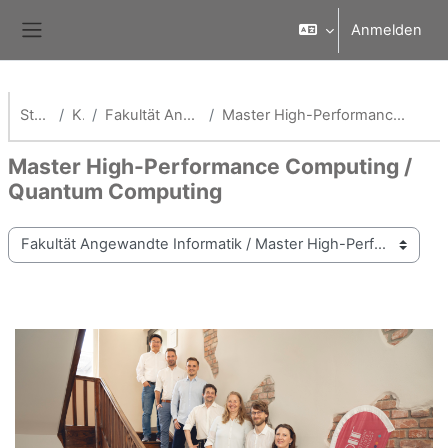
Zum Hauptinhalt
Anmelden
Website-Übersicht
Startseite
Kurse
Fakultät Angewandte Informatik
Master High-Performance Computing / Quantum Computing
Master High-Performance Computing /
Quantum Computing
Kursbereiche