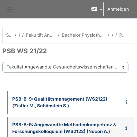
Zum Hauptinhalt
Anmelden
Website-Übersicht
Startseite
Kurse
Fakultät Angewandte Gesundheitswissenschaften
Bachelor Physiotherapie dual mit Schwerpunkt Bewegungswissenschaft
Archiv
PSB WS 21/22
PSB WS 21/22
Kursbereiche
PSB-B-9: Qualitätsmanagement (WS2122)
(Zistler M., Schönstein S.)
PSB-B-9: Angewandte Methodenkompetenz &
Forschungskolloquium (WS2122) (Nocon A.)