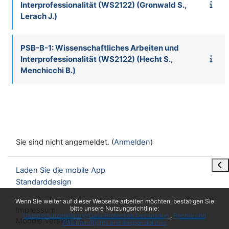
Interprofessionalität (WS2122) (Gronwald S.,
Lerach J.)
PSB-B-1: Wissenschaftliches Arbeiten und
Interprofessionalität (WS2122) (Hecht S.,
Menchicchi B.)
Sie sind nicht angemeldet. (
Anmelden
)
Blo
Laden Sie die mobile App
Standarddesign
x
Wenn Sie weiter auf dieser Webseite arbeiten möchten, bestätigen Sie
bitte unsere Nutzungsrichtlinie:
Impressum
Datenschutzerklärung/Data Protection Declaration
Rechte und
Moodle Version 4.5
Pflichten/Rights and Responsibilities