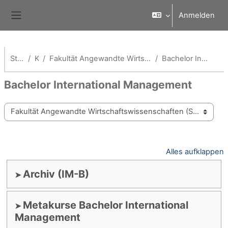
Zum Hauptinhalt
Anmelden
Website-Übersicht
Startseite
Kurse
Fakultät Angewandte Wirtschaftswissenschaften (School of Management)
Bachelor International Management
Bachelor International Management
Kursbereiche
Alles aufklappen
Archiv (IM-B)
Metakurse Bachelor International
Management