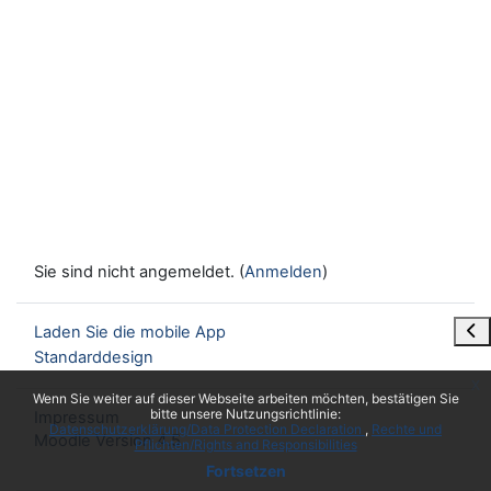
Sie sind nicht angemeldet. (
Anmelden
)
Blo
Laden Sie die mobile App
Standarddesign
x
Wenn Sie weiter auf dieser Webseite arbeiten möchten, bestätigen Sie
bitte unsere Nutzungsrichtlinie:
Impressum
Datenschutzerklärung/Data Protection Declaration
Rechte und
Moodle Version 4.5
Pflichten/Rights and Responsibilities
Fortsetzen