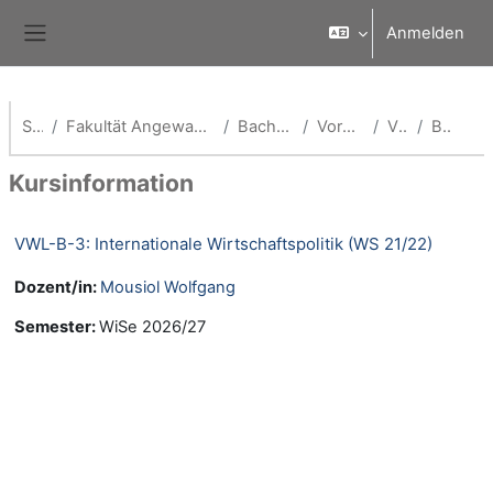
Zum Hauptinhalt
Anmelden
Website-Übersicht
Startseite
Fakultät Angewandte Wirtschaftswissenschaften (School of Management)
Bachelor Volkswirtschaftslehre
Vorherige Semester (VWL)
VWL WS 21/22
Beschreibung
Kursinformation
VWL-B-3: Internationale Wirtschaftspolitik (WS 21/22)
Dozent/in:
Mousiol Wolfgang
Semester
:
WiSe 2026/27