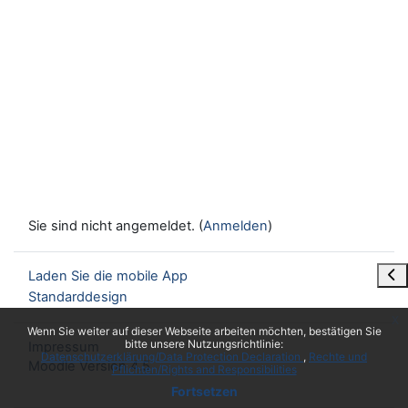
Sie sind nicht angemeldet. (
Anmelden
)
Blo
Laden Sie die mobile App
Standarddesign
x
Wenn Sie weiter auf dieser Webseite arbeiten möchten, bestätigen Sie
bitte unsere Nutzungsrichtlinie:
Impressum
Datenschutzerklärung/Data Protection Declaration
Rechte und
Moodle Version 4.5
Pflichten/Rights and Responsibilities
Fortsetzen