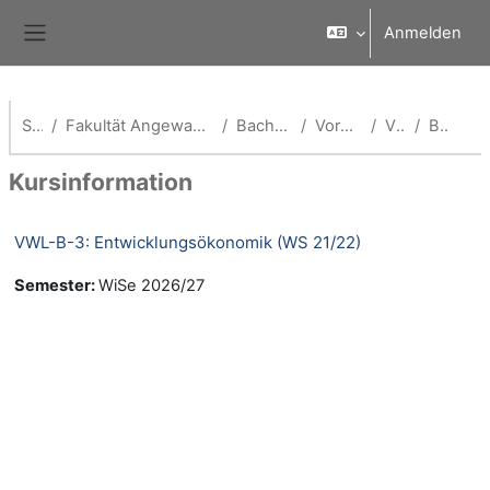
Zum Hauptinhalt
Anmelden
Website-Übersicht
Startseite
Fakultät Angewandte Wirtschaftswissenschaften (School of Management)
Bachelor Volkswirtschaftslehre
Vorherige Semester (VWL)
VWL WS 21/22
Beschreibung
Kursinformation
VWL-B-3: Entwicklungsökonomik (WS 21/22)
Semester
:
WiSe 2026/27