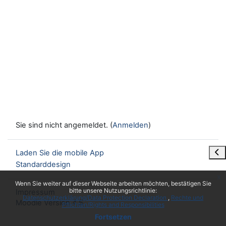
Sie sind nicht angemeldet. (
Anmelden
)
Blo
Laden Sie die mobile App
Standarddesign
x
Wenn Sie weiter auf dieser Webseite arbeiten möchten, bestätigen Sie
bitte unsere Nutzungsrichtlinie:
Impressum
Datenschutzerklärung/Data Protection Declaration
Rechte und
Moodle Version 4.5
Pflichten/Rights and Responsibilities
Fortsetzen