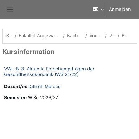
Zum Hauptinhalt
Anmelden
Website-Übersicht
Startseite
Fakultät Angewandte Wirtschaftswissenschaften (School of Management)
Bachelor Volkswirtschaftslehre
Vorherige Semester (VWL)
VWL WS 21/22
Beschreibung
Kursinformation
VWL-B-3: Aktuelle Forschungsfragen der
Gesundheitsökonomik (WS 21/22)
Dozent/in:
Dittrich Marcus
Semester
:
WiSe 2026/27