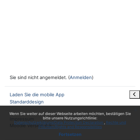
Sie sind nicht angemeldet. (
Anmelden
)
Blo
Laden Sie die mobile App
Standarddesign
x
Wenn Sie weiter auf dieser Webseite arbeiten möchten, bestätigen Sie
bitte unsere Nutzungsrichtlinie:
Impressum
Datenschutzerklärung/Data Protection Declaration
Rechte und
Moodle Version 4.5
Pflichten/Rights and Responsibilities
Fortsetzen