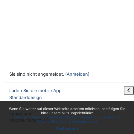
Sie sind nicht angemeldet. (
Anmelden
)
Blo
Laden Sie die mobile App
Standarddesign
x
Wenn Sie weiter auf dieser Webseite arbeiten möchten, bestätigen Sie
bitte unsere Nutzungsrichtlinie:
Impressum
Datenschutzerklärung/Data Protection Declaration
Rechte und
Moodle Version 4.5
Pflichten/Rights and Responsibilities
Fortsetzen