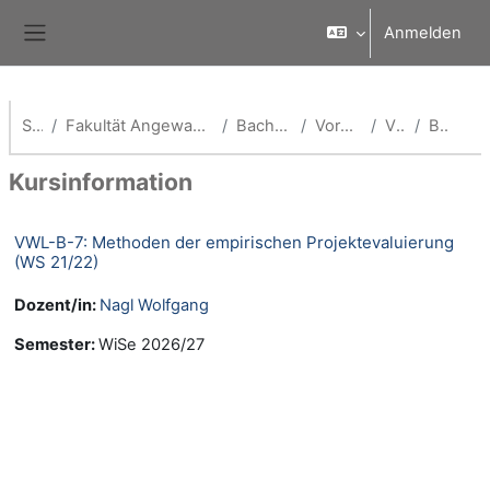
Zum Hauptinhalt
Anmelden
Website-Übersicht
Startseite
Fakultät Angewandte Wirtschaftswissenschaften (School of Management)
Bachelor Volkswirtschaftslehre
Vorherige Semester (VWL)
VWL WS 21/22
Beschreibung
Kursinformation
VWL-B-7: Methoden der empirischen Projektevaluierung
(WS 21/22)
Dozent/in:
Nagl Wolfgang
Semester
:
WiSe 2026/27