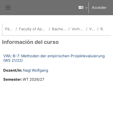
Salta al contenido principal
Acceder
Panel lateral
Página Principal
Faculty of Applied Economics (School of Management)
Bachelor Volkswirtschaftslehre
Vorherige Semester (VWL)
VWL WS 21/22
Resumen
Información del curso
VWL-B-7: Methoden der empirischen Projektevaluierung
(WS 21/22)
Dozent/in:
Nagl Wolfgang
Semester
:
WT 2026/27