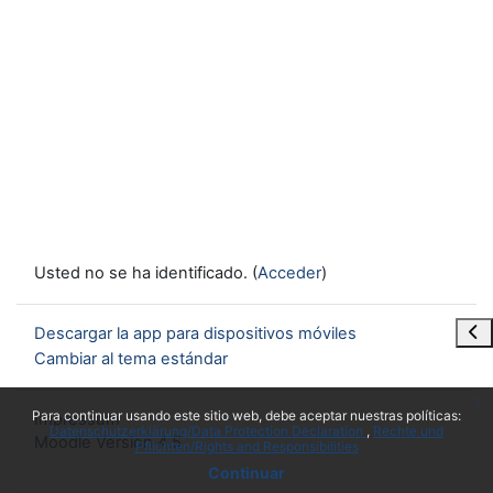
Usted no se ha identificado. (
Acceder
)
Abr
Descargar la app para dispositivos móviles
Cambiar al tema estándar
x
Para continuar usando este sitio web, debe aceptar nuestras políticas:
Impressum
Datenschutzerklärung/Data Protection Declaration
Rechte und
Moodle Version 4.5
Pflichten/Rights and Responsibilities
Continuar