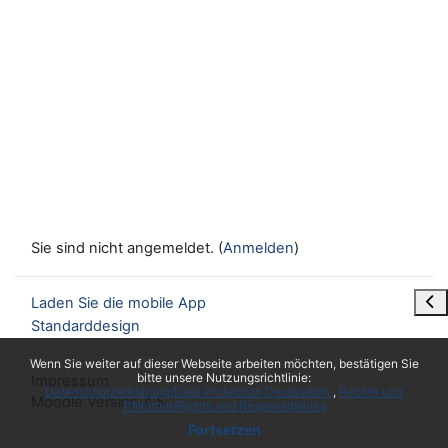
Sie sind nicht angemeldet. (
Anmelden
)
Blo
Laden Sie die mobile App
Standarddesign
x
Wenn Sie weiter auf dieser Webseite arbeiten möchten, bestätigen Sie
bitte unsere Nutzungsrichtlinie:
Impressum
Datenschutzerklärung/Data Protection Declaration
Rechte und
Moodle Version 4.5
Pflichten/Rights and Responsibilities
Fortsetzen