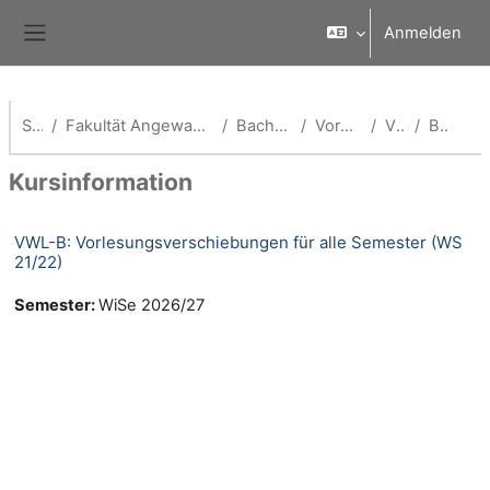
Zum Hauptinhalt
Anmelden
Website-Übersicht
Startseite
Fakultät Angewandte Wirtschaftswissenschaften (School of Management)
Bachelor Volkswirtschaftslehre
Vorherige Semester (VWL)
VWL WS 21/22
Beschreibung
Kursinformation
VWL-B: Vorlesungsverschiebungen für alle Semester (WS
21/22)
Semester
:
WiSe 2026/27