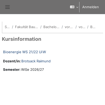
Zum Hauptinhalt
Anmelden
Website-Übersicht
Startseite
Fakultät Bauingenieurwesen & Umwelttechnik
Bachelor Umweltingenieurwesen
vorherige Semester
vor WS 2026/27
Beschreibung
Kursinformation
Bioenergie WS 21/22 UiW
Dozent/in:
Brotsack Raimund
Semester
:
WiSe 2026/27