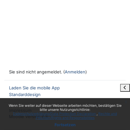
Sie sind nicht angemeldet. (
Anmelden
)
Blo
Laden Sie die mobile App
Standarddesign
x
Wenn Sie weiter auf dieser Webseite arbeiten möchten, bestätigen Sie
bitte unsere Nutzungsrichtlinie:
Impressum
Datenschutzerklärung/Data Protection Declaration
Rechte und
Moodle Version 4.5
Pflichten/Rights and Responsibilities
Fortsetzen