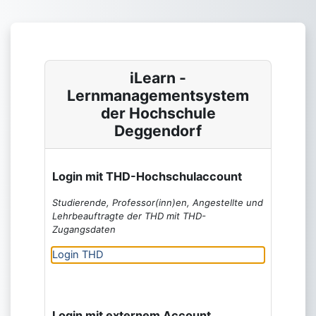
Zum Hauptinhalt
iLearn -
Lernmanagementsystem
der Hochschule
Deggendorf
Login mit THD-Hochschulaccount
Studierende, Professor(inn)en, Angestellte und
Lehrbeauftragte der THD mit THD-
Zugangsdaten
Login THD
Login mit externem Account