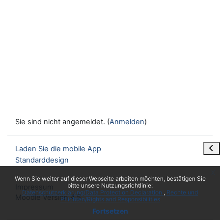
Sie sind nicht angemeldet. (
Anmelden
)
Blo
Laden Sie die mobile App
Standarddesign
x
Wenn Sie weiter auf dieser Webseite arbeiten möchten, bestätigen Sie
bitte unsere Nutzungsrichtlinie:
Impressum
Datenschutzerklärung/Data Protection Declaration
Rechte und
Moodle Version 4.5
Pflichten/Rights and Responsibilities
Fortsetzen