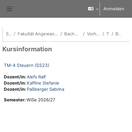
Zum Hauptinhalt
Anmelden
Website-Übersicht
Startseite
Fakultät Angewandte Wirtschaftswissenschaften (School of Management)
Bachelor Tourismusmanagement
Vorherige Semester (TM-B)
TM SS 23
Beschreibung
Kursinformation
TM-4 Steuern (SS23)
Dozent/in:
Alefs Ralf
Dozent/in:
Kaffine Stefanie
Dozent/in:
Paßberger Sabrina
Semester
:
WiSe 2026/27