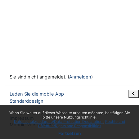
Sie sind nicht angemeldet. (
Anmelden
)
Blo
Laden Sie die mobile App
Standarddesign
x
Wenn Sie weiter auf dieser Webseite arbeiten möchten, bestätigen Sie
bitte unsere Nutzungsrichtlinie:
Impressum
Datenschutzerklärung/Data Protection Declaration
Rechte und
Moodle Version 4.5
Pflichten/Rights and Responsibilities
Fortsetzen