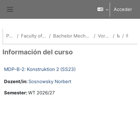
Salta al contenido principal
Acceder
Panel lateral
Página Principal
Faculty of Natural Sciences and Industrial Engineering
Bachelor Mechatronik - Schwerpunkt Digitale Produktion (Lehrstandort Cham)
Vorherige Semester (MDP-B)
MDP SS 23
Resumen
Información del curso
MDP-B-2: Konstruktion 2 (SS23)
Dozent/in:
Sosnowsky Norbert
Semester
:
WT 2026/27