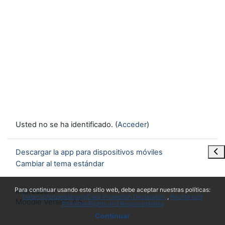
Usted no se ha identificado. (
Acceder
)
Abr
Descargar la app para dispositivos móviles
Cambiar al tema estándar
x
Para continuar usando este sitio web, debe aceptar nuestras políticas:
Impressum
Datenschutzerklärung/Data Protection Declaration
Rechte und
Moodle Version 4.5
Pflichten/Rights and Responsibilities
Continuar