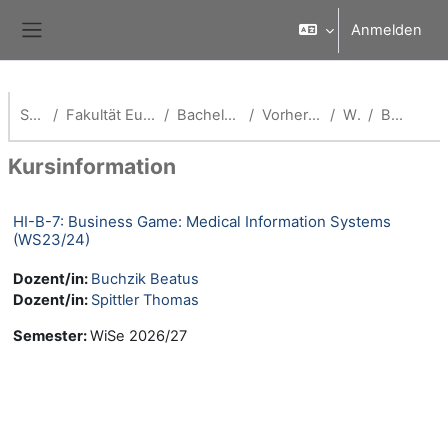
Zum Hauptinhalt
Anmelden
Website-Übersicht
Startseite
Fakultät European Campus Rottal-Inn
Bachelor Health Informatics
Vorherige Semester(HI-B)
WS 23/24
Beschreibung
Kursinformation
HI-B-7: Business Game: Medical Information Systems
(WS23/24)
Dozent/in:
Buchzik Beatus
Dozent/in:
Spittler Thomas
Semester
:
WiSe 2026/27