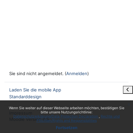
Sie sind nicht angemeldet. (
Anmelden
)
Blo
Laden Sie die mobile App
Standarddesign
x
Wenn Sie weiter auf dieser Webseite arbeiten möchten, bestätigen Sie
bitte unsere Nutzungsrichtlinie:
Impressum
Datenschutzerklärung/Data Protection Declaration
Rechte und
Moodle Version 4.5
Pflichten/Rights and Responsibilities
Fortsetzen