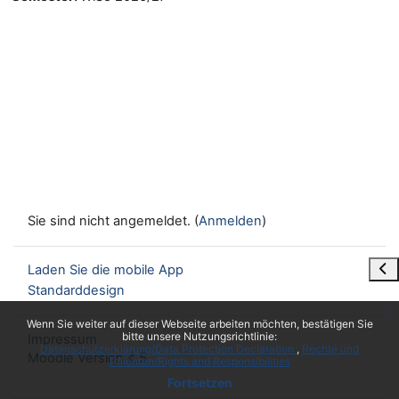
Sie sind nicht angemeldet. (
Anmelden
)
Blo
Laden Sie die mobile App
Standarddesign
x
Wenn Sie weiter auf dieser Webseite arbeiten möchten, bestätigen Sie
bitte unsere Nutzungsrichtlinie:
Impressum
Datenschutzerklärung/Data Protection Declaration
Rechte und
Moodle Version 4.5
Pflichten/Rights and Responsibilities
Fortsetzen