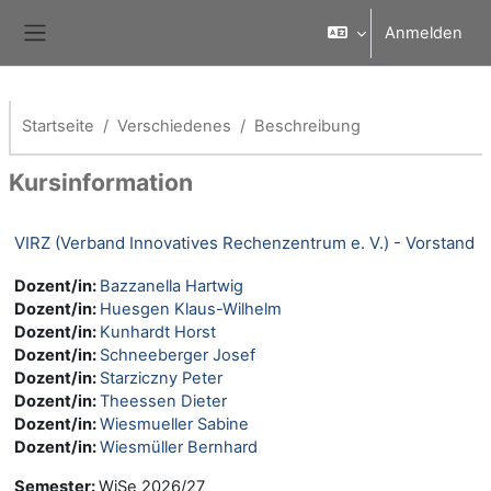
Zum Hauptinhalt
Anmelden
Website-Übersicht
Startseite
Verschiedenes
Beschreibung
Kursinformation
VIRZ (Verband Innovatives Rechenzentrum e. V.) - Vorstand
Dozent/in:
Bazzanella Hartwig
Dozent/in:
Huesgen Klaus-Wilhelm
Dozent/in:
Kunhardt Horst
Dozent/in:
Schneeberger Josef
Dozent/in:
Starziczny Peter
Dozent/in:
Theessen Dieter
Dozent/in:
Wiesmueller Sabine
Dozent/in:
Wiesmüller Bernhard
Semester
:
WiSe 2026/27