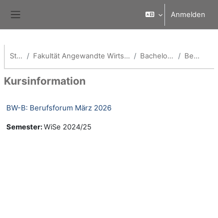
Zum Hauptinhalt
Anmelden
Website-Übersicht
Startseite
Fakultät Angewandte Wirtschaftswissenschaften (School of Management)
Bachelor Betriebswirtschaft
Beschreibung
Kursinformation
BW-B: Berufsforum März 2026
Semester
:
WiSe 2024/25