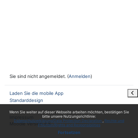
Sie sind nicht angemeldet. (
Anmelden
)
Blo
Laden Sie die mobile App
Standarddesign
x
Wenn Sie weiter auf dieser Webseite arbeiten möchten, bestätigen Sie
bitte unsere Nutzungsrichtlinie:
Impressum
Datenschutzerklärung/Data Protection Declaration
Rechte und
Moodle Version 4.5
Pflichten/Rights and Responsibilities
Fortsetzen