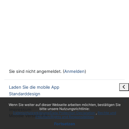
Sie sind nicht angemeldet. (
Anmelden
)
Blo
Laden Sie die mobile App
Standarddesign
x
Wenn Sie weiter auf dieser Webseite arbeiten möchten, bestätigen Sie
bitte unsere Nutzungsrichtlinie:
Impressum
Datenschutzerklärung/Data Protection Declaration
Rechte und
Moodle Version 4.5
Pflichten/Rights and Responsibilities
Fortsetzen