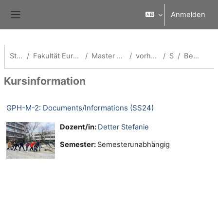
Zum Hauptinhalt
Anmelden
Website-Übersicht
Startseite
Fakultät European Campus Rottal-Inn
Master Global Public Health
vorherige Semester
SS 24
Beschreibung
Kursinformation
GPH-M-2: Documents/Informations (SS24)
Dozent/in:
Detter Stefanie
Semester
:
Semesterunabhängig