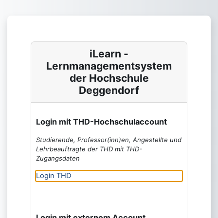
Zum Hauptinhalt
iLearn -
Lernmanagementsystem
der Hochschule
Deggendorf
Login mit THD-Hochschulaccount
Studierende, Professor(inn)en, Angestellte und
Lehrbeauftragte der THD mit THD-
Zugangsdaten
Login THD
Login mit externem Account