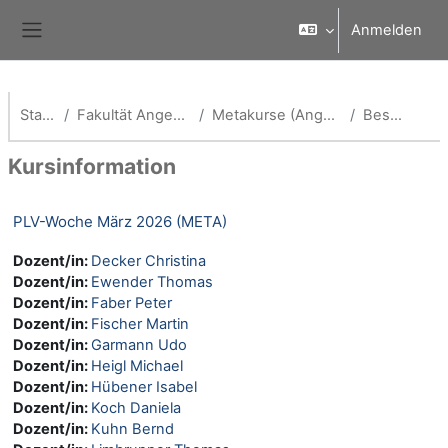
Zum Hauptinhalt
Anmelden
Website-Übersicht
Startseite
Fakultät Angewandte Informatik
Metakurse (Angewandte Informatik)
Beschreibung
Kursinformation
PLV-Woche März 2026 (META)
Dozent/in:
Decker Christina
Dozent/in:
Ewender Thomas
Dozent/in:
Faber Peter
Dozent/in:
Fischer Martin
Dozent/in:
Garmann Udo
Dozent/in:
Heigl Michael
Dozent/in:
Hübener Isabel
Dozent/in:
Koch Daniela
Dozent/in:
Kuhn Bernd