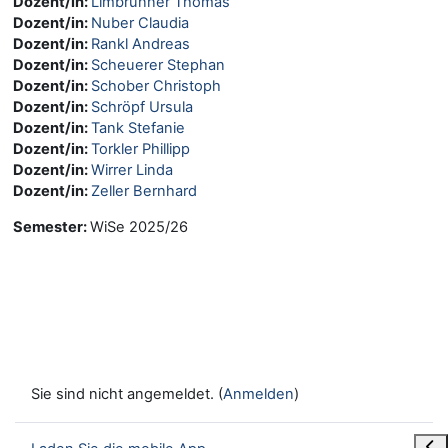
Dozent/in:
Limbrunner Thomas
Dozent/in:
Nuber Claudia
Dozent/in:
Rankl Andreas
Dozent/in:
Scheuerer Stephan
Dozent/in:
Schober Christoph
Dozent/in:
Schröpf Ursula
Dozent/in:
Tank Stefanie
Dozent/in:
Torkler Phillipp
Dozent/in:
Wirrer Linda
Dozent/in:
Zeller Bernhard
Semester
:
WiSe 2025/26
Sie sind nicht angemeldet. (
Anmelden
)
Blo