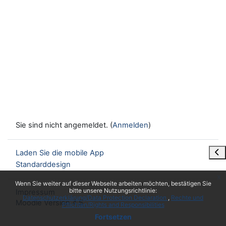
Sie sind nicht angemeldet. (
Anmelden
)
Blo
Laden Sie die mobile App
Standarddesign
x
Wenn Sie weiter auf dieser Webseite arbeiten möchten, bestätigen Sie
bitte unsere Nutzungsrichtlinie:
Impressum
Datenschutzerklärung/Data Protection Declaration
Rechte und
Moodle Version 4.5
Pflichten/Rights and Responsibilities
Fortsetzen