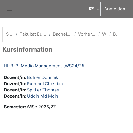
Zum Hauptinhalt
Anmelden
Website-Übersicht
Startseite
Fakultät European Campus Rottal-Inn
Bachelor Health Informatics
Vorherige Semester(HI-B)
WS24/25
Beschreibung
Kursinformation
HI-B-3: Media Management (WS24/25)
Dozent/in:
Böhler Dominik
Dozent/in:
Rummel Christian
Dozent/in:
Spittler Thomas
Dozent/in:
Uddin Md Moin
Semester
:
WiSe 2026/27