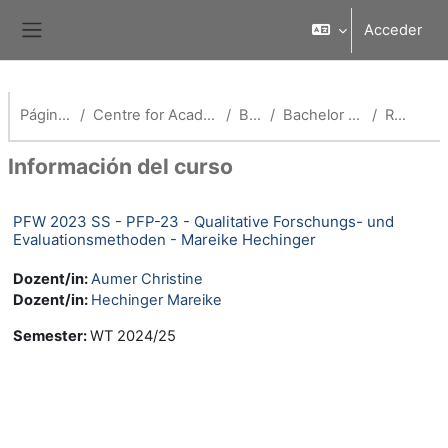
Salta al contenido principal
Acceder
Panel lateral
Página Principal
Centre for Academic Further Education
Bachelor
Bachelor Pflegepädagogik
Resumen
Información del curso
PFW 2023 SS - PFP-23 - Qualitative Forschungs- und
Evaluationsmethoden - Mareike Hechinger
Dozent/in:
Aumer Christine
Dozent/in:
Hechinger Mareike
Semester
:
WT 2024/25