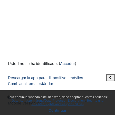
Usted no se ha identificado. (
Acceder
)
Abr
Descargar la app para dispositivos móviles
Cambiar al tema estándar
x
Para continuar usando este sitio web, debe aceptar nuestras políticas:
Impressum
Datenschutzerklärung/Data Protection Declaration
Rechte und
Moodle Version 4.5
Pflichten/Rights and Responsibilities
Continuar