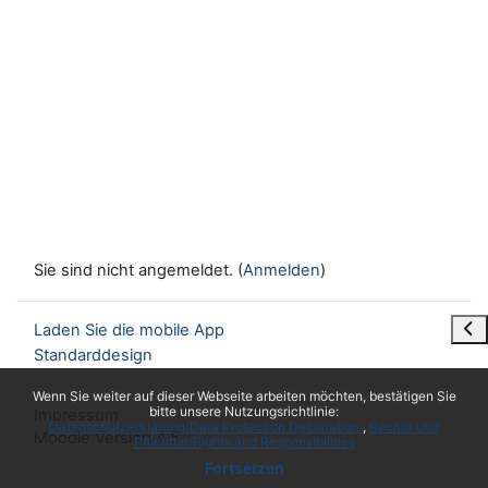
Sie sind nicht angemeldet. (
Anmelden
)
Blo
Laden Sie die mobile App
Standarddesign
x
Wenn Sie weiter auf dieser Webseite arbeiten möchten, bestätigen Sie
bitte unsere Nutzungsrichtlinie:
Impressum
Datenschutzerklärung/Data Protection Declaration
Rechte und
Moodle Version 4.5
Pflichten/Rights and Responsibilities
Fortsetzen