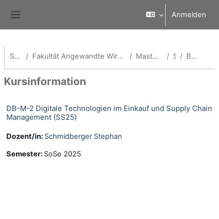
Zum Hauptinhalt
Anmelden
Website-Übersicht
Startseite
Fakultät Angewandte Wirtschaftswissenschaften (School of Management)
Master Digital Business
SS25
Beschreibung
Kursinformation
DB-M-2 Digitale Technologien im Einkauf und Supply Chain
Management (SS25)
Dozent/in:
Schmidberger Stephan
Semester
:
SoSe 2025