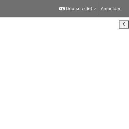
Deutsch ‎(de)‎
Anmelden
Blo