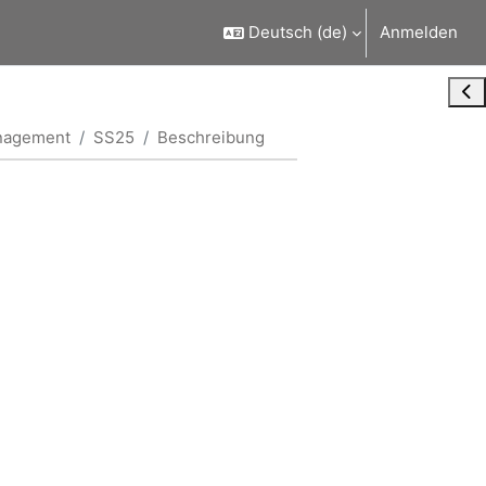
Deutsch ‎(de)‎
Anmelden
Blo
nagement
SS25
Beschreibung