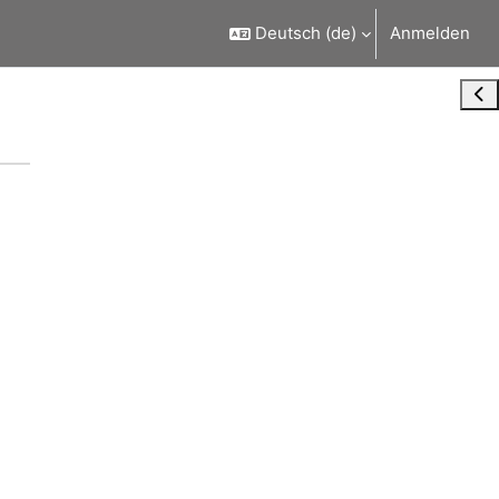
Deutsch ‎(de)‎
Anmelden
Blo