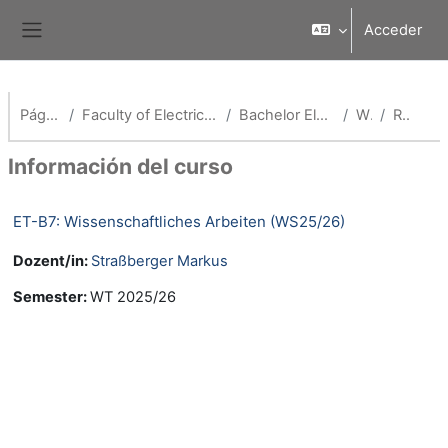
Salta al contenido principal
Acceder
Panel lateral
Página Principal
Faculty of Electrical Engineering and Media Technology
Bachelor Elektro- & Informationstechnik
WS25/26
Resumen
Información del curso
ET-B7: Wissenschaftliches Arbeiten (WS25/26)
Dozent/in:
Straßberger Markus
Semester
:
WT 2025/26