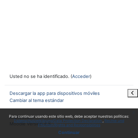
Usted no se ha identificado. (
Acceder
)
Abr
Descargar la app para dispositivos móviles
Cambiar al tema estándar
x
Para continuar usando este sitio web, debe aceptar nuestras políticas:
Impressum
Datenschutzerklärung/Data Protection Declaration
Rechte und
Moodle Version 4.5
Pflichten/Rights and Responsibilities
Continuar