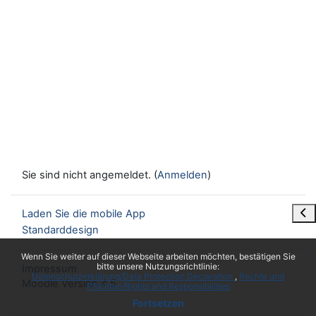
Sie sind nicht angemeldet. (
Anmelden
)
Blo
Laden Sie die mobile App
Standarddesign
x
Wenn Sie weiter auf dieser Webseite arbeiten möchten, bestätigen Sie
bitte unsere Nutzungsrichtlinie:
Impressum
Datenschutzerklärung/Data Protection Declaration
Rechte und
Moodle Version 4.5
Pflichten/Rights and Responsibilities
Fortsetzen