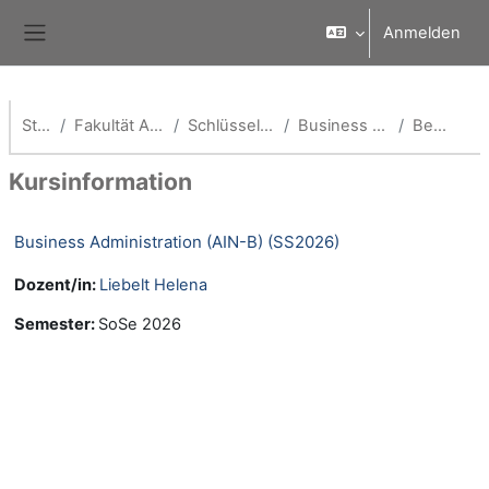
Zum Hauptinhalt
Anmelden
Website-Übersicht
Startseite
Fakultät Angewandte Informatik
Schlüsselqualifikationen Fak AI
Business Administration (AIN-B)
Beschreibung
Kursinformation
Business Administration (AIN-B) (SS2026)
Dozent/in:
Liebelt Helena
Semester
:
SoSe 2026