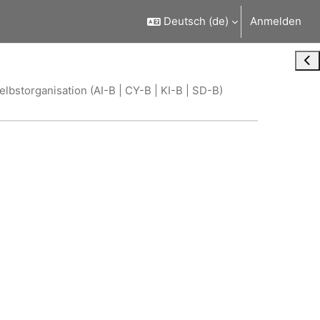
Deutsch ‎(de)‎
Anmelden
Blo
bstorganisation (AI-B | CY-B | KI-B | SD-B)