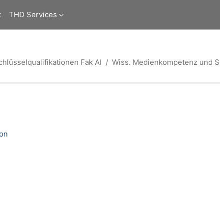
t
THD Services
chlüsselqualifikationen Fak AI
Wiss. Medienkompetenz und Sel
ion