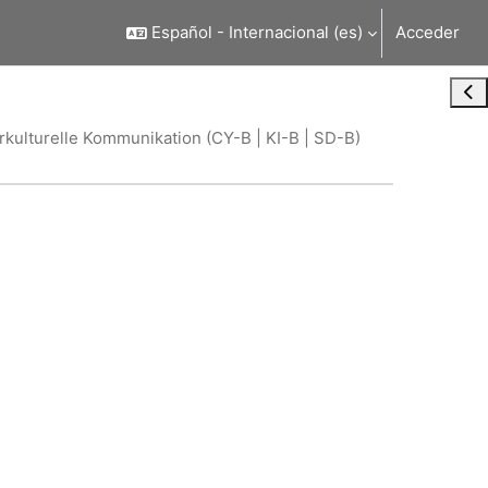
Español - Internacional ‎(es)‎
Acceder
Abr
kulturelle Kommunikation (CY-B | KI-B | SD-B)