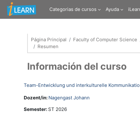
Salta al contenido principal
Categorias de cursos
Ayuda
iLear
Página Principal
Faculty of Computer Science
Resumen
Información del curso
Team-Entwicklung und interkulturelle Kommunikatio
Dozent/in:
Nagengast Johann
Semester
:
ST 2026