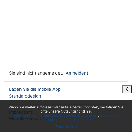
Sie sind nicht angemeldet. (
Anmelden
)
Blo
Laden Sie die mobile App
Standarddesign
x
Wenn Sie weiter auf dieser Webseite arbeiten möchten, bestätigen Sie
bitte unsere Nutzungsrichtlinie:
Impressum
Datenschutzerklärung/Data Protection Declaration
Rechte und
Moodle Version 4.5
Pflichten/Rights and Responsibilities
Fortsetzen