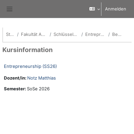
Zum Hauptinhalt
Anmelden
Website-Übersicht
Startseite
Fakultät Angewandte Informatik
Schlüsselqualifikationen Fak AI
Entrepreneurship (AIN-B)
Beschreibung
Kursinformation
Entrepreneurship (SS26)
Dozent/in:
Notz Matthias
Semester
:
SoSe 2026