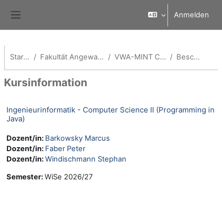
Zum Hauptinhalt
Anmelden
Website-Übersicht
Startseite
Fakultät Angewandte Informatik
VWA-MINT Coach -AI Fak
Beschreibung
Kursinformation
Ingenieurinformatik - Computer Science II (Programming in
Java)
Dozent/in:
Barkowsky Marcus
Dozent/in:
Faber Peter
Dozent/in:
Windischmann Stephan
Semester
:
WiSe 2026/27