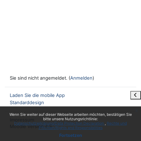
Sie sind nicht angemeldet. (
Anmelden
)
Blo
Laden Sie die mobile App
Standarddesign
x
Wenn Sie weiter auf dieser Webseite arbeiten möchten, bestätigen Sie
bitte unsere Nutzungsrichtlinie:
Impressum
Datenschutzerklärung/Data Protection Declaration
Rechte und
Moodle Version 4.5
Pflichten/Rights and Responsibilities
Fortsetzen