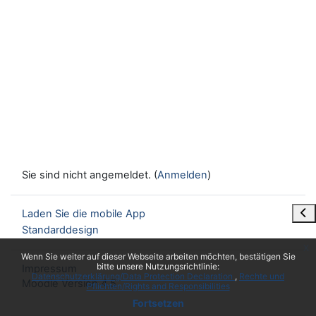
Sie sind nicht angemeldet. (
Anmelden
)
Blo
Laden Sie die mobile App
Standarddesign
x
Wenn Sie weiter auf dieser Webseite arbeiten möchten, bestätigen Sie
bitte unsere Nutzungsrichtlinie:
Impressum
Datenschutzerklärung/Data Protection Declaration
Rechte und
Moodle Version 4.5
Pflichten/Rights and Responsibilities
Fortsetzen