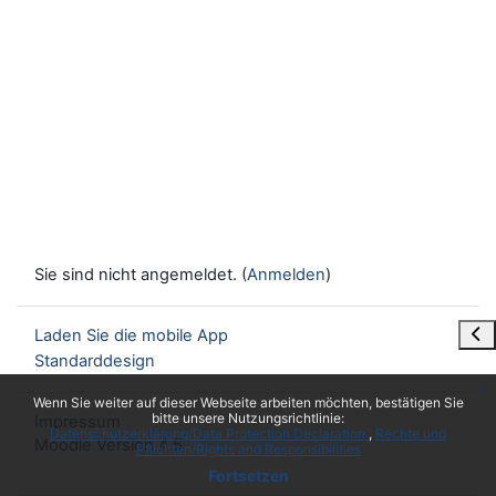
Sie sind nicht angemeldet. (
Anmelden
)
Blo
Laden Sie die mobile App
Standarddesign
x
Wenn Sie weiter auf dieser Webseite arbeiten möchten, bestätigen Sie
bitte unsere Nutzungsrichtlinie:
Impressum
Datenschutzerklärung/Data Protection Declaration
Rechte und
Moodle Version 4.5
Pflichten/Rights and Responsibilities
Fortsetzen