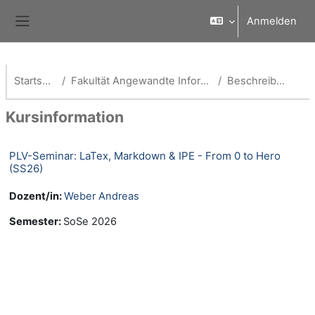
Zum Hauptinhalt
Anmelden
Website-Übersicht
Startseite
Fakultät Angewandte Informatik
Beschreibung
Kursinformation
PLV-Seminar: LaTex, Markdown & IPE - From 0 to Hero
(SS26)
Dozent/in:
Weber Andreas
Semester
:
SoSe 2026