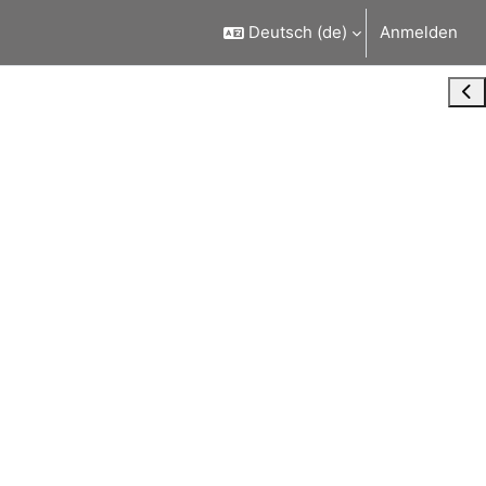
Deutsch ‎(de)‎
Anmelden
Blo