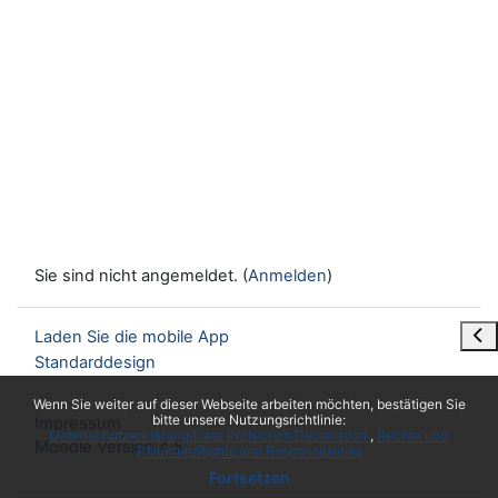
Sie sind nicht angemeldet. (
Anmelden
)
Blo
Laden Sie die mobile App
Standarddesign
x
Wenn Sie weiter auf dieser Webseite arbeiten möchten, bestätigen Sie
bitte unsere Nutzungsrichtlinie:
Impressum
Datenschutzerklärung/Data Protection Declaration
Rechte und
Moodle Version 4.5
Pflichten/Rights and Responsibilities
Fortsetzen