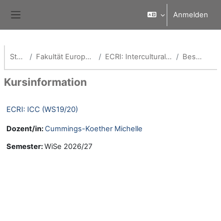
Zum Hauptinhalt
Anmelden
Website-Übersicht
Startseite
Fakultät European Campus Rottal-Inn
ECRI: Intercultural Competence Certificate
Beschreibung
Kursinformation
ECRI: ICC (WS19/20)
Dozent/in:
Cummings-Koether Michelle
Semester
:
WiSe 2026/27