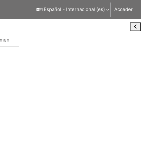
Español - Internacional ‎(es)‎
Acceder
Abr
umen