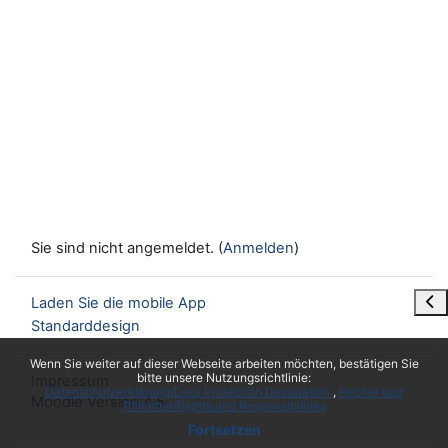
Sie sind nicht angemeldet. (
Anmelden
)
Blo
Laden Sie die mobile App
Standarddesign
x
Wenn Sie weiter auf dieser Webseite arbeiten möchten, bestätigen Sie
bitte unsere Nutzungsrichtlinie:
Impressum
Datenschutzerklärung/Data Protection Declaration
Rechte und
Moodle Version 4.5
Pflichten/Rights and Responsibilities
Fortsetzen