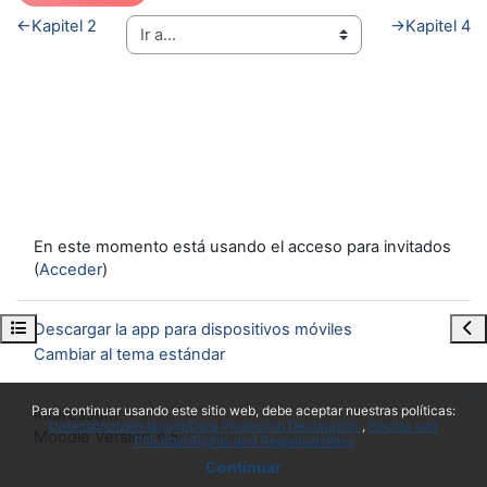
←
Kapitel 2
→
Kapitel 4
En este momento está usando el acceso para invitados
(
Acceder
)
Abrir índice del curso
Abr
Descargar la app para dispositivos móviles
Cambiar al tema estándar
x
Para continuar usando este sitio web, debe aceptar nuestras políticas:
Impressum
Datenschutzerklärung/Data Protection Declaration
Rechte und
Moodle Version 4.5
Pflichten/Rights and Responsibilities
Continuar