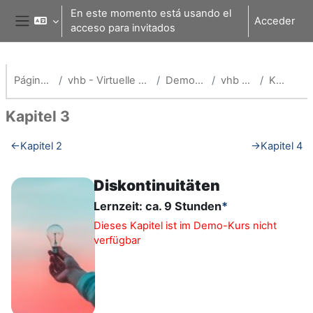
Salta al contenido principal
En este momento está usando el
Acceder
acceso para invitados
Panel lateral
Página Principal
vhb - Virtuelle Hochschule Bayern
Demokurse (vhb)
vhb Demo: org
Kapitel 3
Kapitel 3
Perfilado de sección
←
Kapitel 2
→
Kapitel 4
Diskontinuitäten
Lernzeit: ca. 9 Stunden
*
Dieses Kapitel ist im Demo-Kurs nicht
verfügbar