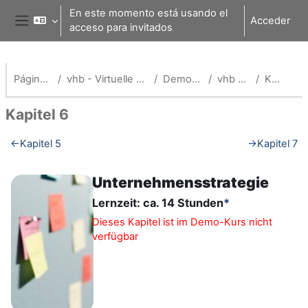
Salta al contenido principal
En este momento está usando el
Acceder
acceso para invitados
Panel lateral
Página Principal
vhb - Virtuelle Hochschule Bayern
Demokurse (vhb)
vhb Demo: org
Kapitel 6
Kapitel 6
Perfilado de sección
←
Kapitel 5
→
Kapitel 7
Unternehmensstrategie
Lernzeit: ca. 14 Stunden
*
Dieses Kapitel ist im Demo-Kurs nicht
verfügbar