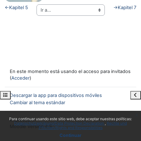
←
Kapitel 5
→
Kapitel 7
En este momento está usando el acceso para invitados
(
Acceder
)
Abrir índice del curso
Abr
Descargar la app para dispositivos móviles
Cambiar al tema estándar
x
Para continuar usando este sitio web, debe aceptar nuestras políticas:
Impressum
Datenschutzerklärung/Data Protection Declaration
Rechte und
Moodle Version 4.5
Pflichten/Rights and Responsibilities
Continuar