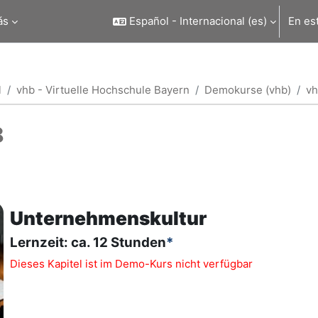
ás
Español - Internacional ‎(es)‎
En es
l
vhb - Virtuelle Hochschule Bayern
Demokurse (vhb)
vh
8
o de sección
Unternehmenskultur
Lernzeit: ca. 12 Stunden
*
Dieses Kapitel ist im Demo-Kurs nicht verfügbar