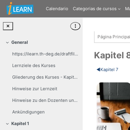
Salta al contenido principal
Calendario
Categorias de cursos
M
Página Principa
General
Colapsar
Kapitel 
https://ilearn.th-deg.de/draftfile.php/692662/...
Lernziele des Kurses
Perfilad
◀︎
Kapitel 7
Gliederung des Kurses - Kapitelübersicht
Hinweise zur Lernzeit
Hinweise zu den Dozenten und Autoren
Ankündigungen
Kapitel 1
Colapsar