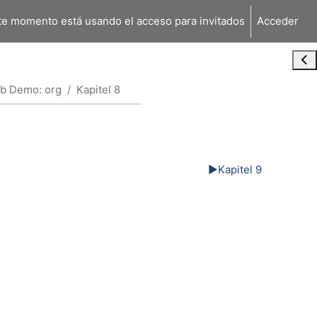
te momento está usando el acceso para invitados
Acceder
Abr
b Demo: org
Kapitel 8
▶︎
Kapitel 9