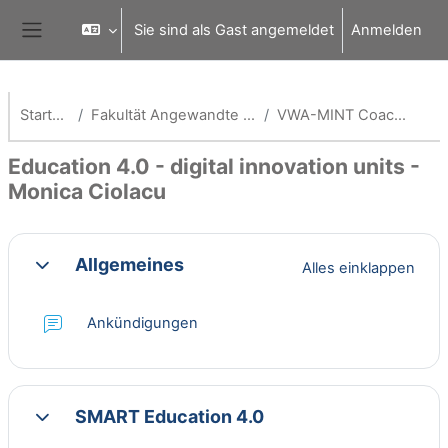
Zum Hauptinhalt
Sie sind als Gast angemeldet
Anmelden
Website-Übersicht
Startseite
Fakultät Angewandte Informatik
VWA-MINT Coach -AI Fak
Education 4.0 - digital innovation units -
Monica Ciolacu
Abschnittsübersicht
Allgemeines
Alles einklappen
Einklappen
Forum
Ankündigungen
SMART Education 4.0
Einklappen