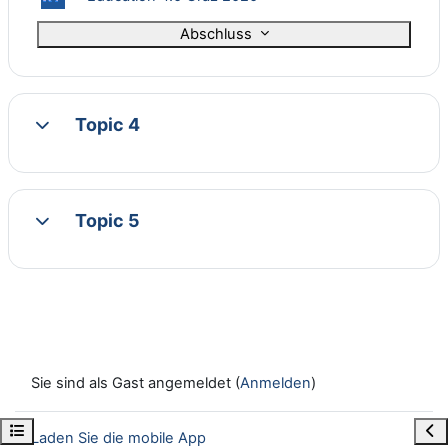
Abschluss
Topic 4
Einklappen
Topic 5
Einklappen
Sie sind als Gast angemeldet (
Anmelden
)
Kursindex öffnen
Blo
Laden Sie die mobile App