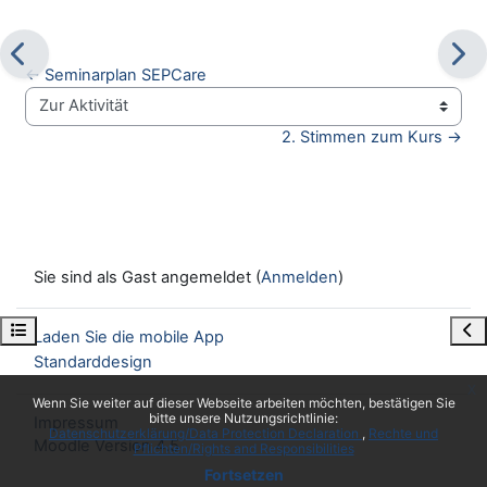
← Seminarplan SEPCare
Zur Aktivität
2. Stimmen zum Kurs →
Sie sind als Gast angemeldet (
Anmelden
)
Kursindex öffnen
Blo
Laden Sie die mobile App
Standarddesign
x
Wenn Sie weiter auf dieser Webseite arbeiten möchten, bestätigen Sie
bitte unsere Nutzungsrichtlinie:
Impressum
Datenschutzerklärung/Data Protection Declaration
Rechte und
Moodle Version 4.5
Pflichten/Rights and Responsibilities
Fortsetzen