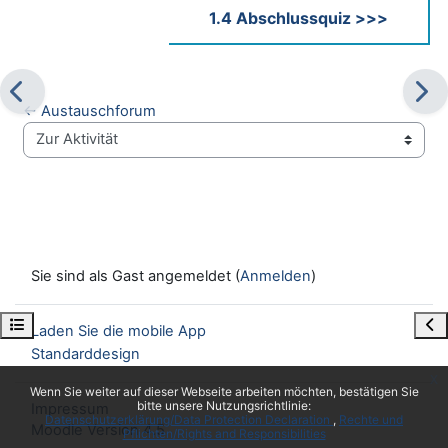
1.4 Abschlussquiz >>>
← Austauschforum
Zur Aktivität
Sie sind als Gast angemeldet (
Anmelden
)
Kursindex öffnen
Blo
Laden Sie die mobile App
Standarddesign
x
Wenn Sie weiter auf dieser Webseite arbeiten möchten, bestätigen Sie
bitte unsere Nutzungsrichtlinie:
Impressum
Datenschutzerklärung/Data Protection Declaration
Rechte und
Moodle Version 4.5
Pflichten/Rights and Responsibilities