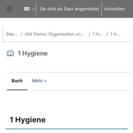
Zum Hauptinhalt
Sie sind als Gast angemeldet
Anmelden
Website-Übersicht
Startseite
vhb Demo: Organisation und Abläufe im OP-Saal
1 Hygiene
1 Hygiene
1 Hygiene
Buch
Mehr
Abschlussbedingungen
1 Hygiene